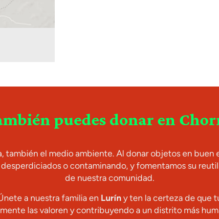
también puedes donar en Chorri
a, también el medio ambiente. Al donar objetos en buen 
en desperdiciados o contaminando, y fomentamos su reuti
de nuestra comunidad.
Únete a nuestra familia en
Lurín
y ten la certeza de que 
mente las valoren y contribuyendo a un distrito más human