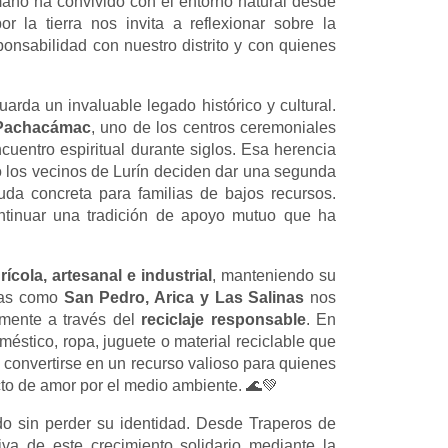
umano ha convivido con el entorno natural desde
r la tierra nos invita a reflexionar sobre la
nsabilidad con nuestro distrito y con quienes
uarda un invaluable legado histórico y cultural.
 Pachacámac
, uno de los centros ceremoniales
cuentro espiritual durante siglos. Esa herencia
o los vecinos de Lurín deciden dar una segunda
uda concreta para familias de bajos recursos.
ntinuar una tradición de apoyo mutuo que ha
rícola, artesanal e industrial
, manteniendo su
ayas como
San Pedro, Arica y Las Salinas
nos
lmente a través del
reciclaje responsable
. En
tico, ropa, juguete o material reciclable que
 convertirse en un recurso valioso para quienes
cto de amor por el medio ambiente. 🌊💚
do sin perder su identidad. Desde Traperos de
va de este crecimiento solidario mediante la