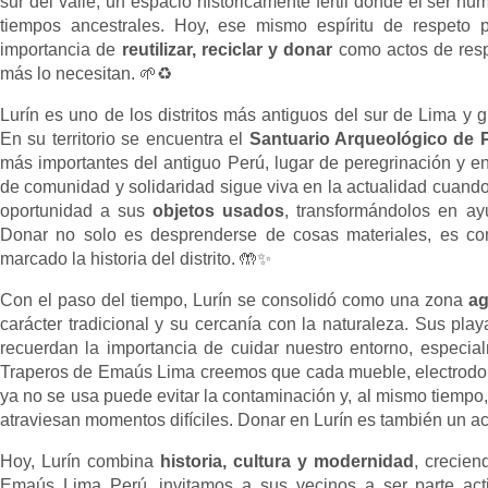
sur del valle, un espacio históricamente fértil donde el ser h
tiempos ancestrales. Hoy, ese mismo espíritu de respeto po
importancia de
reutilizar, reciclar y donar
como actos de respo
más lo necesitan. 🌱♻️
Lurín es uno de los distritos más antiguos del sur de Lima y g
En su territorio se encuentra el
Santuario Arqueológico de
más importantes del antiguo Perú, lugar de peregrinación y en
de comunidad y solidaridad sigue viva en la actualidad cuand
oportunidad a sus
objetos usados
, transformándolos en ay
Donar no solo es desprenderse de cosas materiales, es co
marcado la historia del distrito. 🤲✨
Con el paso del tiempo, Lurín se consolidó como una zona
ag
carácter tradicional y su cercanía con la naturaleza. Sus pl
recuerdan la importancia de cuidar nuestro entorno, especia
Traperos de Emaús Lima creemos que cada mueble, electrodomés
ya no se usa puede evitar la contaminación y, al mismo tiempo,
atraviesan momentos difíciles. Donar en Lurín es también un a
Hoy, Lurín combina
historia, cultura y modernidad
, crecien
Emaús Lima Perú, invitamos a sus vecinos a ser parte acti