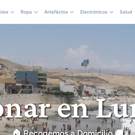
bles
Ropa
Artefáctos
Electrónicos
Salud
nar en Lu
🏠 Recogemos a Domicilio 🚚