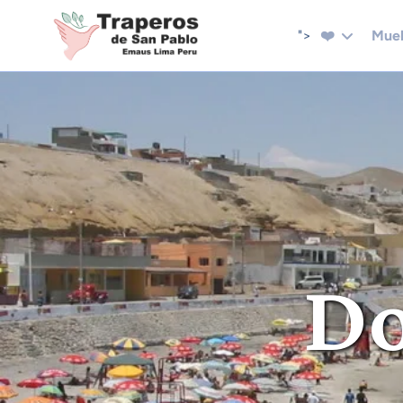
">
❤️
Mue
Do