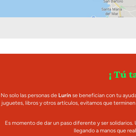
¡ Tú 
No solo las personas de
Lurín
se benefician con tu ayud
juguetes, libros y otros artículos, evitamos que termin
Es momento de dar un paso diferente y ser solidarios. 
llegando a manos que real