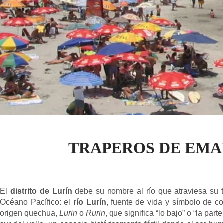
TRAPEROS DE EMA
El
distrito de Lurín
debe su nombre al río que atraviesa su te
Océano Pacífico: el
río Lurín
, fuente de vida y símbolo de c
origen quechua,
Lurin
o
Rurin
, que significa “lo bajo” o “la part