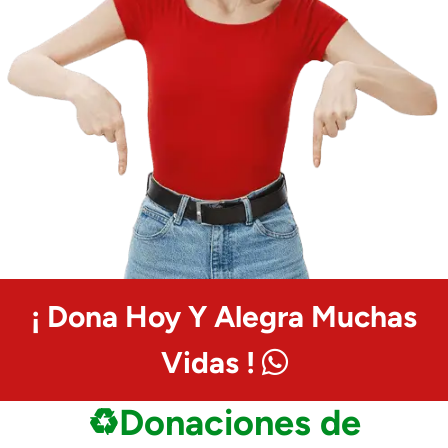
¡ Dona Hoy Y Alegra Muchas
Vidas !
♻️Donaciones de