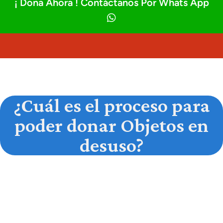
¡ Dona Ahora ! Contáctanos Por Whats App
¿Cuál es el proceso para
poder donar Objetos en
desuso?