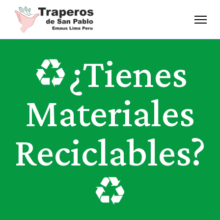
♻️¿Tienes
Materiales
Reciclables?
♻️