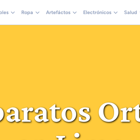
bles
Ropa
Artefáctos
Electrónicos
Salud
aratos Or