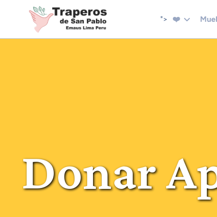
">
❤️
Mue
Donar Ap