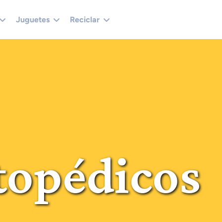
Juguetes
Reciclar
topédicos