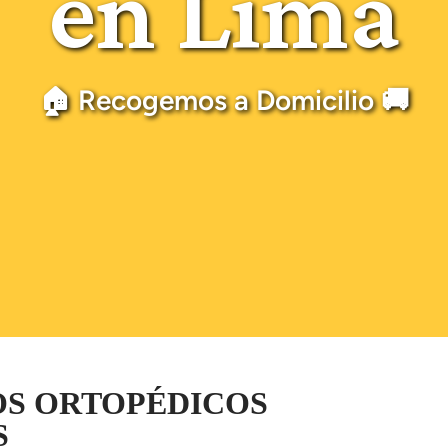
en Lima
🏠 Recogemos a Domicilio 🚚
OS ORTOPÉDICOS
S